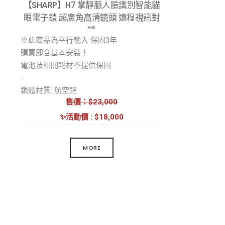
【SHARP】H7 掌靜脈人臉識別智能貓
眼電子鎖 超廣角高清鏡頭 遠程視訊對
講
※此商品為平行輸入 保固3年
購買即含基本安裝！
電池及相關耗材不提供保固
-
鎖體材質: 航空鋁
售價：$23,000
外觀工藝: 陽極氧化
解鎖方式: 人臉/掌靜脈/指紋/密碼/卡片/鑰
✨活動價 : $18,000
匙/遠程開鎖/臨時密碼/虛位密碼/組合開鎖
MORE
工作溫度: -20 至 55℃
工作濕度: 20-85% RH
工作電源: 鋰電池
工作電壓: 7.4V
產品尺寸: