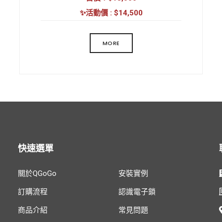
外觀工藝: 噴漆
✨活動價 : $14,500
解鎖方式: 指紋/密碼/卡片/鑰匙/臨時密碼/
虛位密碼/組合開鎖
MORE
工作溫度: -20至55℃
工作濕度: 20-85% RH
電池類型: 4節AA電池(3號)
工作電壓: 6-7.4V
產品尺寸:
前/ 370x72x23 mm
快速選單
後/ 370x72x23 mm
我們未擁有商標，
關於QGoGo
安裝實例
所有商標及僅用作出售商品的產品說明
訂購流程
認識電子鎖
商品介紹
常見問題