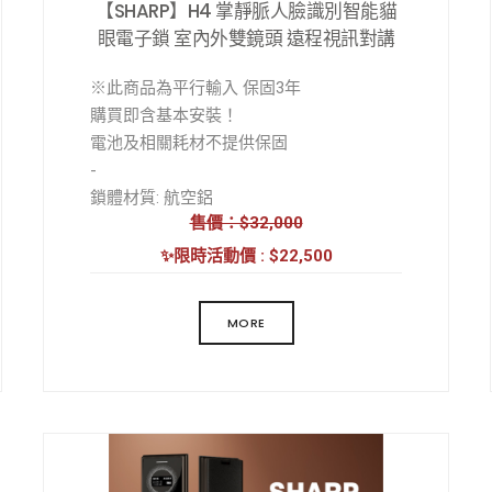
【SHARP】H4 掌靜脈人臉識別智能貓
眼電子鎖 室內外雙鏡頭 遠程視訊對講
※此商品為平行輸入 保固3年
購買即含基本安裝！
電池及相關耗材不提供保固
-
鎖體材質: 航空鋁
售價：$32,000
鎖體工藝: CNC精雕
外觀工藝: 陽極氧化
✨限時活動價 : $22,500
解鎖方式: 人臉/掌靜脈/指紋/密碼/卡片/鑰
匙/遠程開鎖/臨時密碼/虛位密碼/組合開鎖
MORE
工作溫度: -20 至 55℃
工作濕度: 20-85% RH
工作電源: 鋰電池
工作電壓: 7.4V