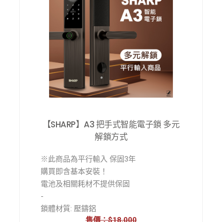
產品尺寸:
前/ 420x77x20 mm
後/ 420x77x30 mm
鏡頭角度: 155° 超廣角
逗留警報: 支持
遠程對講: 遠程視訊對講
室內螢幕: 5吋高清大螢幕
我們未擁有商標，
【SHARP】A3 把手式智能電子鎖 多元
所有商標及僅用作出售商品的產品說明
解鎖方式
※此商品為平行輸入 保固3年
購買即含基本安裝！
電池及相關耗材不提供保固
-
鎖體材質: 壓鑄鋁
售價：$18,000
鎖體工藝: 壓鑄