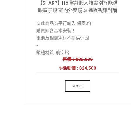
【SHARP】H5 掌靜脈人臉識別智能貓
眼電子鎖 室內外雙鏡頭 遠程視訊對講
※此商品為平行輸入 保固3年
購買即含基本安裝！
電池及相關耗材不提供保固
-
鎖體材質: 航空鋁
售價：$32,000
鎖體工藝: CNC精雕
外觀工藝: 陽極氧化
✨活動價 : $24,500
解鎖方式: 人臉/掌靜脈/指紋/密碼/卡片/鑰
匙/遠程開鎖/臨時密碼/虛位密碼/組合開鎖
MORE
工作溫度: -20 至 55℃
工作濕度: 20-85% RH
工作電源: 鋰電池
工作電壓: 7.4V