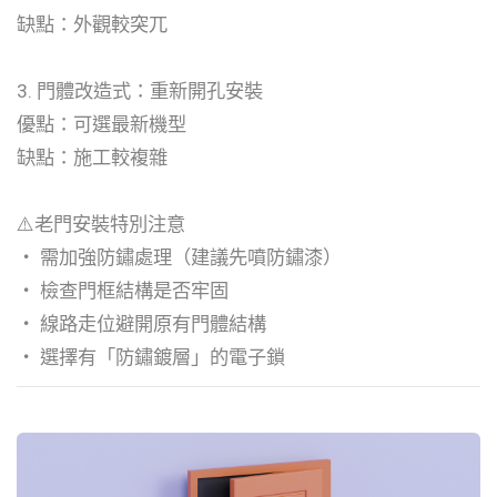
缺點：外觀較突兀
3. 門體改造式：重新開孔安裝
優點：可選最新機型
缺點：施工較複雜
⚠️老門安裝特別注意
・ 需加強防鏽處理（建議先噴防鏽漆）
・ 檢查門框結構是否牢固
・ 線路走位避開原有門體結構
・ 選擇有「防鏽鍍層」的電子鎖