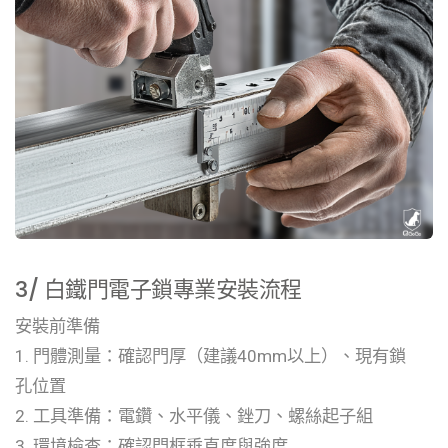
3/ 白鐵門電子鎖專業安裝流程
安裝前準備
1. 門體測量：確認門厚（建議40mm以上）、現有鎖
孔位置
2. 工具準備：電鑽、水平儀、銼刀、螺絲起子組
3. 環境檢查：確認門框垂直度與強度