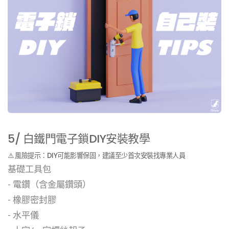
5/ 白鐵門電子鎖DIY安裝教學
⚠️ 風險提示：DIY可能影響保固，建議至少首次安裝找專業人員
基礎工具包
- 電鑽（含金屬鑽頭）
- 橡膠密封膠
- 水平儀