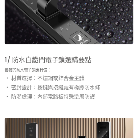
1/ 防水白鐵門電子鎖選購要點
優質的防水電子鎖應具備：
・ 材質選擇：不鏽鋼或鋅合金主體
・ 密封設計：按鍵與接縫處有橡膠防水條
・ 防潮處理：內部電路板特殊塗層防護