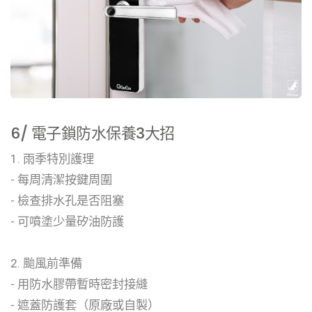
6/ 電子鎖防水保養3大招
1. 雨季特別護理
- 每周清潔按鍵周圍
- 檢查排水孔是否阻塞
- 可噴塗少量矽油防護
2. 颱風前準備
- 用防水膠帶暫時密封接縫
- 遮蓋防護套（原廠或自製）