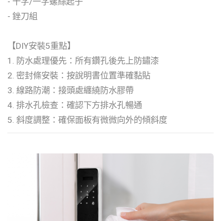
- 十字/一字螺絲起子
- 銼刀組
【DIY安裝5重點】
1. 防水處理優先：所有鑽孔後先上防鏽漆
2. 密封條安裝：按說明書位置準確黏貼
3. 線路防潮：接頭處纏繞防水膠帶
4. 排水孔檢查：確認下方排水孔暢通
5. 斜度調整：確保面板有微微向外的傾斜度