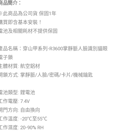
商品簡介：
※此商品為公司貨 保固1年
購買即含基本安裝！
電池及相關耗材不提供保固
產品名稱：穿山甲系列-R3600掌靜脈人臉識別貓眼
電子鎖
主體材質: 航空鋁材
開鎖方式: 掌靜脈/人臉/密碼/卡片/機械鑰匙
電池類型: 鋰電池
工作電壓: 7.4V
開門方向: 自由換向
工作溫度: -20℃至55℃
工作濕度: 20-90% RH