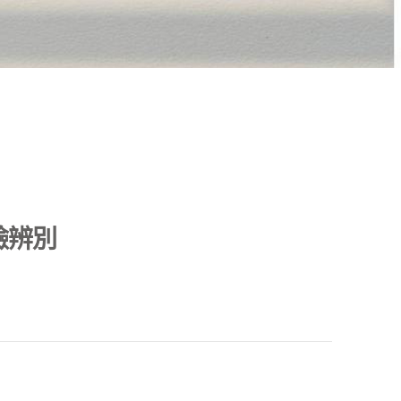
臉辨別
！