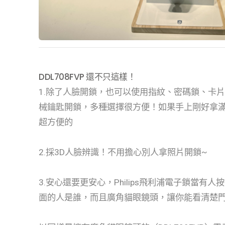
DDL708FVP 還不只這樣！
1.除了人臉開鎖，也可以使用指紋、密碼鎖、卡
械鑰匙開鎖，多種選擇很方便！如果手上剛好拿
超方便的
2.採3D人臉辨識！不用擔心別人拿照片開鎖~
3.安心還要更安心，Philips飛利浦電子鎖當有
面的人是誰，而且廣角貓眼鏡頭，讓你能看清楚