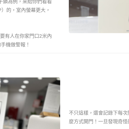
電子鎖為例，來給你們看看
VP）的，室內螢幕更大，
只要有人在你家門口2米內
的手機做警報！
不只這樣，還會記錄下每次
麼方式開門！一旦發現奇怪