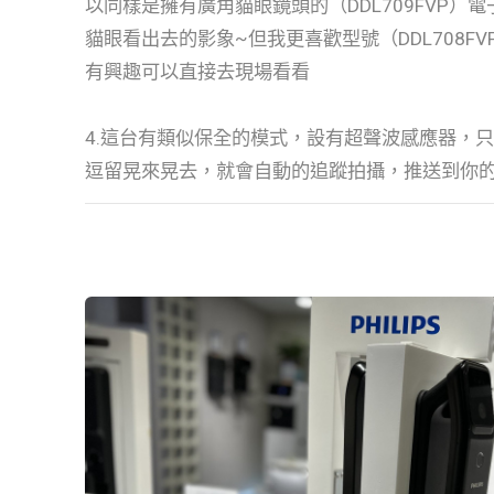
以同樣是擁有廣角貓眼鏡頭的（DDL709FVP）
貓眼看出去的影象~但我更喜歡型號（DDL708F
有興趣可以直接去現場看看
4.這台有類似保全的模式，設有超聲波感應器，
逗留晃來晃去，就會自動的追蹤拍攝，推送到你