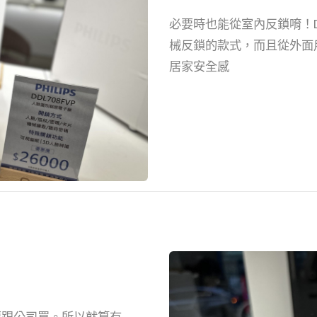
必要時也能從室內反鎖唷！D
械反鎖的款式，而且從外面
居家安全感
需要跟公司買。所以就算有