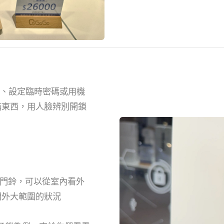
片、設定臨時密碼或用機
滿東西，用人臉辨別開鎖
人按門鈴，可以從室內看外
門外大範圍的狀況