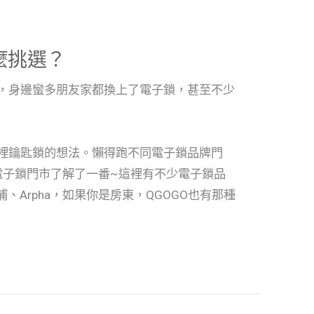
麼挑選？
，身邊蠻多朋友家都換上了電子鎖，甚至不少
裡鑰匙鎖的想法。懶得跑不同電子鎖品牌門
O電子鎖門市了解了一番~這裡有不少電子鎖品
利浦、Arpha，如果你是房東，QGOGO也有那種