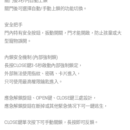
關門後3秒內自動上鎖
關門後可選擇自動/手動上鎖的功能切換。
安全把手
門內特有安全按鈕，扳動開關，門才能開啟，防止孩童或大
型寵物誤開。
內鎖安全機制 (內部強制鎖)
長按CLOSE鍵3-5秒啟動內部強制鎖定，
外部無法使用指紋、密碼、卡片進入，
只可使用最高權限鑰匙進入。
應急解鎖旋鈕、OPEN键、CLOSE鍵三處設計，
應急解鎖旋鈕在斷掉或其他緊急情况下可一鍵逃生，
CLOSE鍵單次按下可手動關鎖，長按即可反鎖。