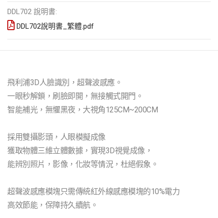
DDL702 說明書:
DDL702說明書_繁體.pdf
飛利浦3D人臉識別，超聲波感應。
一眼秒解鎖，刷臉即開，無接觸式開門。
智能補光，無懼黑夜，大視角125CM~200CM
採用雙攝影頭，人眼模擬成像
獲取物體三維立體數據，實現3D視覺成像，
能辨別照片，影像，化妝等情況，杜絕假象。
超聲波感應模塊只需傳統紅外線感應模塊的10%電力
高效節能，保障持久續航。