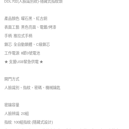
DDL702(人臉識別款)-隱藏式指紋頭
產品顏色: 曜石黑、紅古銅
表面工藝: 黑色亮面、電鍍/烤漆
手柄: 推拉式手柄
鎖芯: 全自動鎖體、C級鎖芯
工作電源: 8節3號電池
★ 支援USB緊急供電 ★
開門方式
人臉識別、指紋、密碼、機械鑰匙
密鑰容量
人臉辨識: 20組
指紋: 100組指紋 (隱藏式設計)