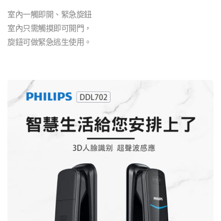
室內一觸即開、緊急旋鈕
室內只需觸摸即可開門，
旋鈕可做緊急逃生使用。