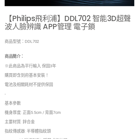
【Philips飛利浦】DDL702 智能3D超聲
波人臉辨識 APP管理 電子鎖
商品型號：DDL702
商品簡介：
※此商品為平行輸入 保固3年
購買即含到府基本安裝！
電池及相關耗材不提供保固
-
基本參數
機身厚度: 正面5.5cm / 背面7cm
主要材質: 鋅合金
指紋傳感器: 半導體指紋頭