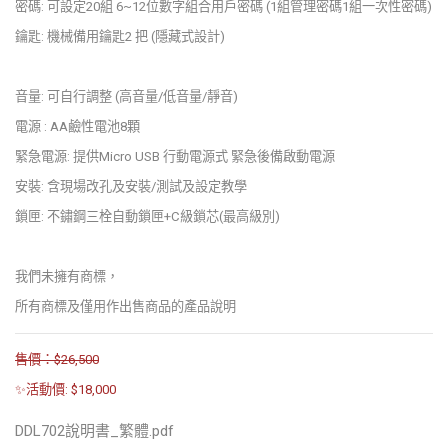
密碼: 可設定20組 6~12位數字組合用戶密碼 (1組管理密碼1組一次性密碼)
鑰匙: 機械備用鑰匙2 把 (隱藏式設計)
音量: 可自行調整 (高音量/低音量/靜音)
電源 : AA鹼性電池8顆
緊急電源: 提供Micro USB 行動電源式 緊急後備啟動電源
安裝: 含現場改孔及安裝/測試及設定教學
鎖匣: 不鏽鋼三栓自動鎖匣+C級鎖芯(最高級別)
我們未擁有商標，
所有商標及僅用作出售商品的產品說明
售價：$26,500
✨活動價: $18,000
DDL702說明書_繁體.pdf