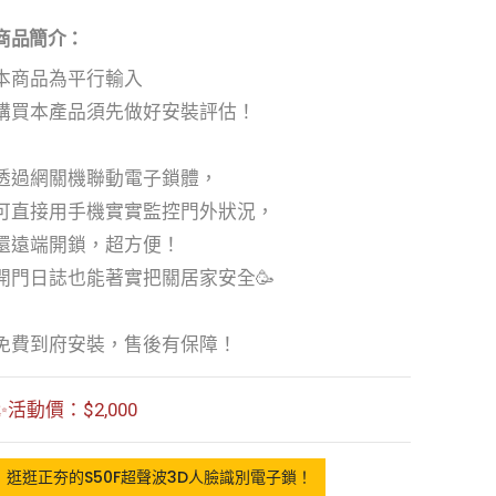
商品簡介：
本商品為平行輸入
購買本產品須先做好安裝評估！
透過網關機聯動電子鎖體，
可直接用手機實實監控門外狀況，
還遠端開鎖，超方便！
開門日誌也能著實把關居家安全🥳
免費到府安裝，售後有保障！
✨活動價：$2,000
逛逛正夯的S50F超聲波3D人臉識別電子鎖！