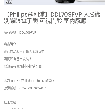
【Philips飛利浦】DDL709FVP 人臉識
別貓眼電子鎖 可視門鈴 室內感應
商品型號：DDL709FVP
商品簡介：
※此商品為平行輸入 保固3年
購買即含基本安裝！
電池及相關耗材不提供保固
-
本司DDL709已通過TTC和TAF認證，
認證編號：CCAJ22LP0CA0T6
-
基本參數