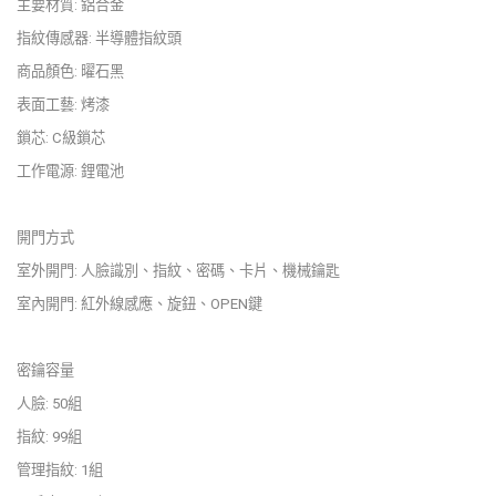
主要材質: 鋁合金
指紋傳感器: 半導體指紋頭
商品顏色: 曜石黑
表面工藝: 烤漆
鎖芯: C級鎖芯
工作電源: 鋰電池
開門方式
室外開門: 人臉識別、指紋、密碼、卡片、機械鑰匙
室內開門: 紅外線感應、旋鈕、OPEN鍵
密鑰容量
人臉: 50組
指紋: 99組
管理指紋: 1組