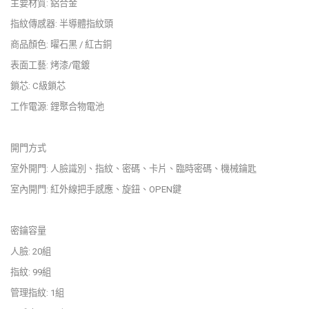
主要材質: 鋁合金
指紋傳感器: 半導體指紋頭
商品顏色: 曜石黑 / 紅古銅
表面工藝: 烤漆/電鍍
鎖芯: C級鎖芯
工作電源: 鋰聚合物電池
開門方式
室外開門: 人臉識別、指紋、密碼、卡片、臨時密碼、機械鑰匙
室內開門: 紅外線把手感應、旋鈕、OPEN鍵
密鑰容量
人臉: 20組
指紋: 99組
管理指紋: 1組