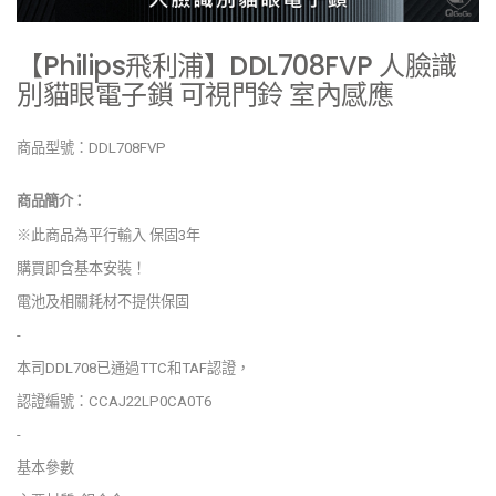
【Philips飛利浦】DDL708FVP 人臉識
別貓眼電子鎖 可視門鈴 室內感應
商品型號：DDL708FVP
商品簡介：
※此商品為平行輸入 保固3年
購買即含基本安裝！
電池及相關耗材不提供保固
-
本司DDL708已通過TTC和TAF認證，
認證編號：CCAJ22LP0CA0T6
-
基本參數