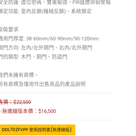
安全防護: 虛位密碼、雙重驗證、PIR感應徘徊警報
鎖定功能: 室內反鎖(機械反鎖)、系統鎖定
安裝要求
適用門厚度: 38-60mm/60-90mm/90-120mm
開門方向: 左內/左外開門、右內/右外開門
門的類型: 木門、銅門、防盜門
我們未擁有商標，
所有商標及僅用作出售商品的產品說明
售價：$22,500
✨無連線版本價：$16,500
DDL702FVPP 使用說明書(無連線版)