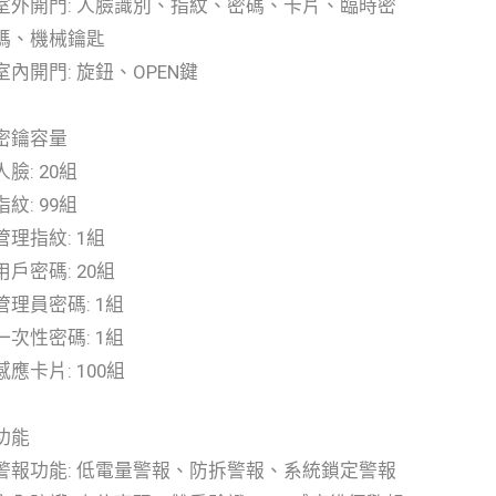
室外開門: 人臉識別、指紋、密碼、卡片、臨時密
碼、機械鑰匙
室內開門: 旋鈕、OPEN鍵
密鑰容量
人臉: 20組
指紋: 99組
管理指紋: 1組
用戶密碼: 20組
管理員密碼: 1組
一次性密碼: 1組
感應卡片: 100組
功能
警報功能: 低電量警報、防拆警報、系統鎖定警報