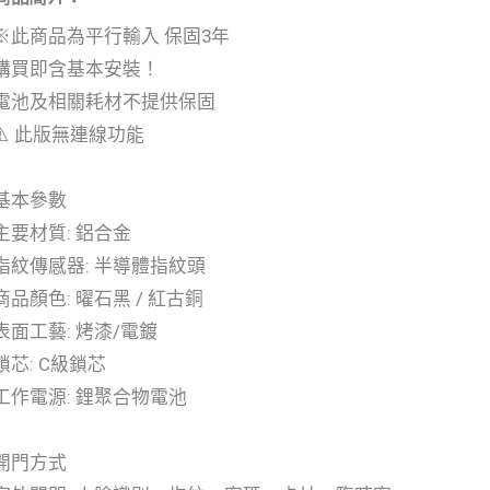
※此商品為平行輸入 保固3年
購買即含基本安裝！
電池及相關耗材不提供保固
⚠️ 此版無連線功能
基本參數
主要材質: 鋁合金
指紋傳感器: 半導體指紋頭
商品顏色: 曜石黑 / 紅古銅
表面工藝: 烤漆/電鍍
鎖芯: C級鎖芯
工作電源: 鋰聚合物電池
開門方式